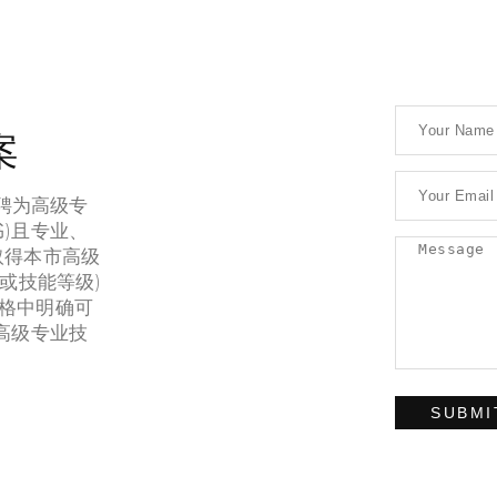
Animals
Cooking
ISITED COUNTRIES
Countries
City
Child
ES THAT MAKE A GREAT
Home
Likes
Photo
Y
Law
Shopping
Skate
案
Scholl
Video
Travel
 TIME STEEL IS ON TRACK TO
 JULY
聘为高级专
Images
Love
Lists
)且专业、
Makeup
Media
Pass
取得本市高级
P COMPANY???S CO-FOUNDER
Pagination
Wildlife
或技能等级)
ON HIS NEW PRODUCT
格中明确可
高级专业技
SUBMI
ht © 2014.
上海居转户代办
|
上海居转户中介
|
上海落户中介
All rights 