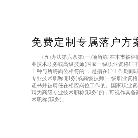
进入上海市税务局网站，点击“我要办税，
MOST V
进入证明开具，点击个人所得税纳税清单
开具（上海）。
5 PLAC
违法记录影响期限？行政拘留5年内不可
HOLIDA
免费定制专属落户方
申请，刑事犯罪终身禁止
PEBBLE
SHIP IN
(五)办法第六条第(一)项所称“在本市被评
业技术职务或高级技师(国家一级职业资格证书
工种与所聘岗位相符的”，是指在沪工作期间
STARTU
专业技术职称(职务)或高级技师(一级职业资格
TALKS 
证书并被聘任在相应岗位工作的。国家职业资
聘为高级专业技术职称(职务)的，可视作具备
术职称(职务)。
Copyrig