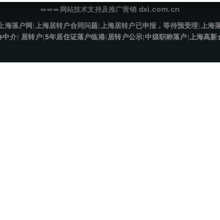
➡️➡️➡️
网站技术支持及推广营销 dxi.com.cn
上海落户网
|
上海居转户合同问题
|
上海居转户已申报，等待预受理
|
上海
办中介
|
居转户
|
5年居住证落户临港
|
居转户公示
|
中级职称落户
|
上海高新